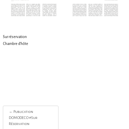
Sur réservation
Chambre d’hôte
Post
←
Publication
navigation
DOMODECO #Sur
Réservation