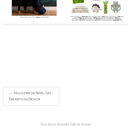
Post
←
Magazine de Noël / Les
navigation
Enfants du Design
Tous droits réservés
Sabine Serrad
.