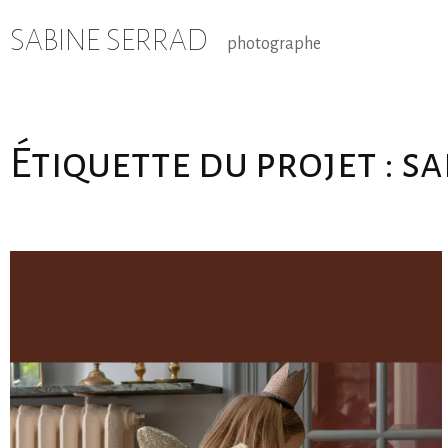
Skip
to
SABINE SERRAD
photographe
content
Étiquette du projet :
sa
Posts
← Older posts
navigation