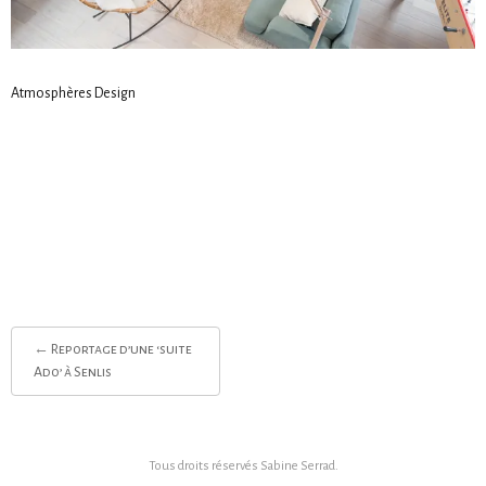
Atmosphères Design
Post
←
Reportage d’une ‘suite
navigation
Ado’ à Senlis
Tous droits réservés
Sabine Serrad
.