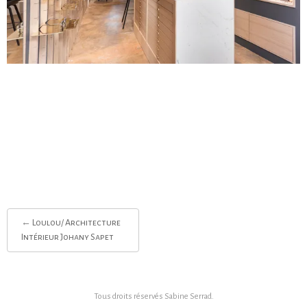
Post
←
Loulou/ Architecture
navigation
Intérieur Johany Sapet
Tous droits réservés
Sabine Serrad
.