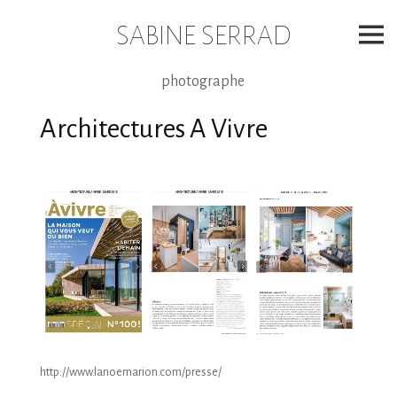
Skip
to
SABINE SERRAD
content
photographe
Architectures A Vivre
http://www.lanoemarion.com/presse/