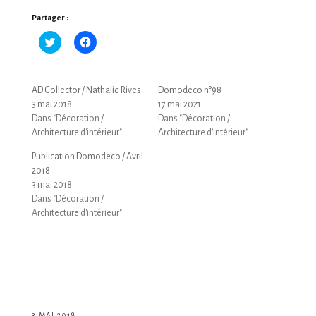
Partager :
Cliquez
Cliquez
pour
pour
partager
partager
sur
sur
Twitter(ouvre
Facebook(ouvre
dans
dans
AD Collector / Nathalie Rives
Domodeco n°98
une
une
nouvelle
nouvelle
3 mai 2018
17 mai 2021
fenêtre)
fenêtre)
Dans "Décoration /
Dans "Décoration /
Architecture d'intérieur"
Architecture d'intérieur"
Publication Domodeco / Avril
2018
3 mai 2018
Dans "Décoration /
Architecture d'intérieur"
3 MAI 2018